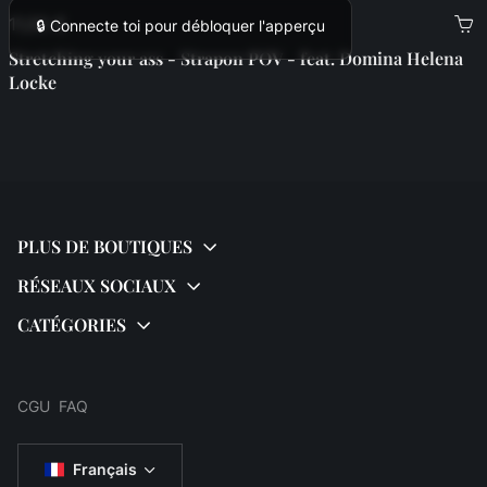
11,00 €
🔒 Connecte toi pour débloquer l'apperçu
Stretching your ass - Strapon POV - feat. Domina Helena
Locke
CGU
FAQ
Français