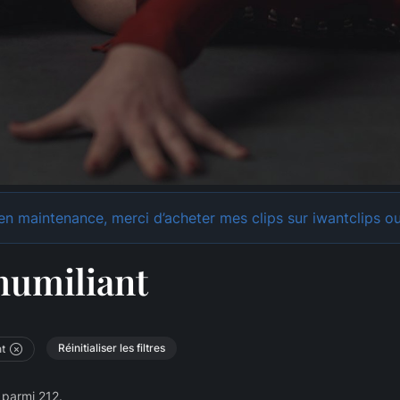
n maintenance, merci d’acheter mes clips sur iwantclips ou
humiliant
Réinitialiser les filtres
nt
 parmi 212.