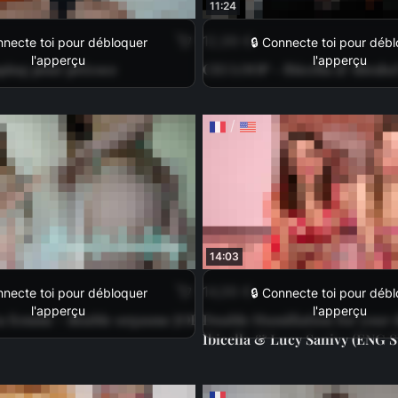
11:24
12,99 €
nnecte toi pour débloquer
🔒 Connecte toi pour déb
l'apperçu
l'apperçu
ping pour précoce
CEI LOOP - Ibicella & Abrahe
/
14:03
14,99 €
nnecte toi pour débloquer
🔒 Connecte toi pour déb
l'apperçu
l'apperçu
a femme - double orgasme JOI
Double Humiliation for your d
Ibicella & Lucy Sanivy (ENG 