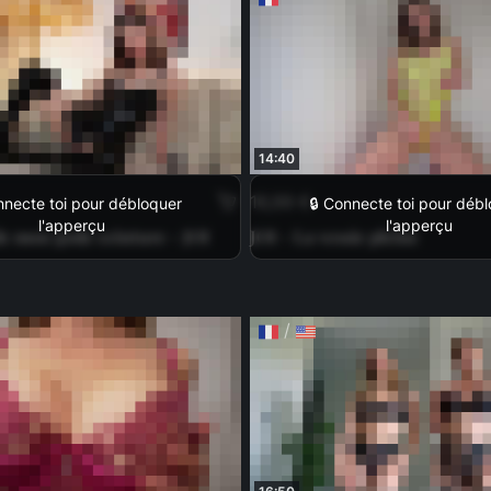
14:40
16,99 €
nnecte toi pour débloquer
🔒 Connecte toi pour déb
l'apperçu
l'apperçu
e mon gode ceinture - JOI
JOI - La vessie pleine
/