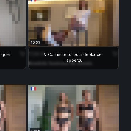
15:35
17,99 €
loquer
🔒 Connecte toi pour débloquer
l'apperçu
Branlette honteuse du soumis