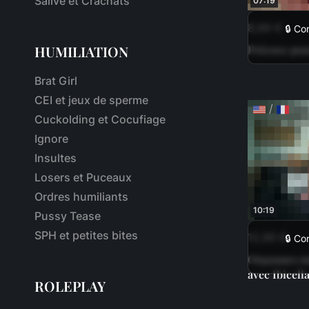
Salive et Crachats
07:19
8,99 €
🔒 Co
HUMILIATION
Précoce pou
Brat Girl
CEI et jeux de sperme
/
Cuckolding et Cocufiage
Ignore
Insultes
Losers et Puceaux
Ordres humiliants
10:19
Pussy Tease
SPH et petites bites
12,99 €
🔒 Co
Orgasmes mu
avec Ibicel
ROLEPLAY