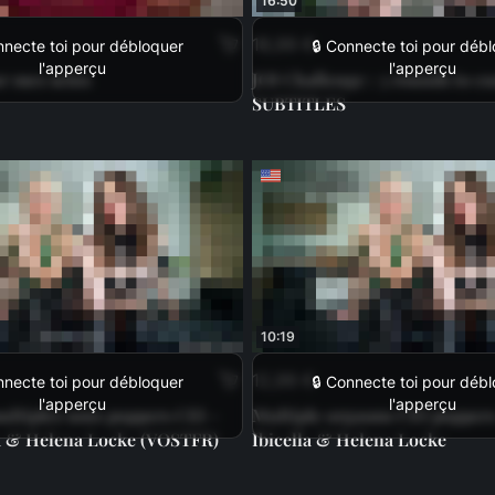
16:50
18,99 €
nnecte toi pour débloquer
🔒 Connecte toi pour déb
l'apperçu
l'apperçu
r mes seins
JOI Challenge : 3 rounds to 
SUBTITLES
10:19
12,99 €
nnecte toi pour débloquer
🔒 Connecte toi pour déb
l'apperçu
l'apperçu
ltiples sous poppers CEI -
Multiple orgasms CEI poppers
la & Helena Locke (VOSTFR)
Ibicella & Helena Locke