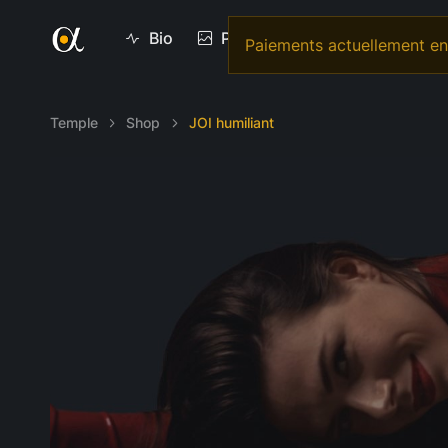
Bio
Photos
Vidéos
Vi
Paiements actuellement en 
Temple
Shop
JOI humiliant