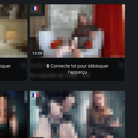
13:29
14,99 €
loquer
🔒 Connecte toi pour débloquer
l'apperçu
Ta vaginette de Loser - JOI