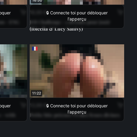
16:50
18,99 €
loquer
🔒 Connecte toi pour débloquer
l'apperçu
cum - ENG
JOI Challenge : 3 niveaux pour jouir
(Ibicella & Lucy Sanivy)
11:22
13,99 €
loquer
🔒 Connecte toi pour débloquer
l'apperçu
 - with
Petite bite précoce VS mes fesses divines