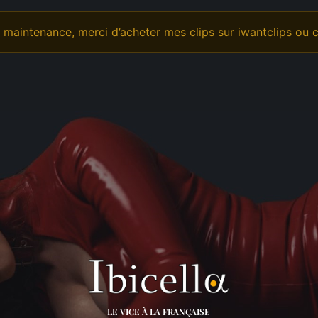
déo Personnalisée
Offrande
OnlyFans
maintenance, merci d’acheter mes clips sur iwantclips ou c
LE VICE À LA FRANÇAISE