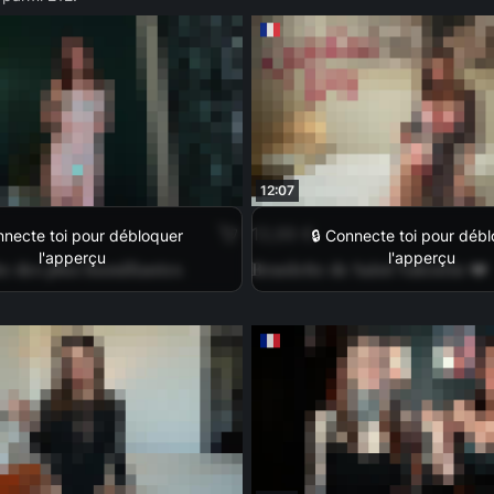
12:07
13,99 €
nnecte toi pour débloquer
🔒 Connecte toi pour déb
l'apperçu
l'apperçu
te des plus humiliantes
Branlette de Saint Valentin ❤️