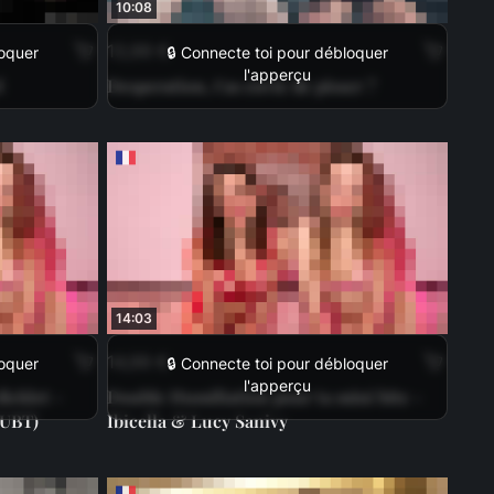
10:08
13,99 €
loquer
🔒 Connecte toi pour débloquer
l'apperçu
l
Desperation, t'as envie de pisser ?
14:03
14,99 €
loquer
🔒 Connecte toi pour débloquer
l'apperçu
icklet -
Double Humiliation pour ta mini bite -
SUBT)
Ibicella & Lucy Sanivy