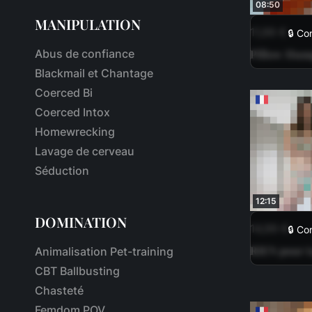
08:50
MANIPULATION
11,99 €
🔒 Co
Abus de confiance
Pillow Hum
Blackmail et Chantage
Coerced Bi
Coerced Intox
Homewrecking
Lavage de cerveau
Séduction
12:15
DOMINATION
14,99 €
🔒 Co
RIEN pour t
Animalisation Pet-training
CBT Ballbusting
Chasteté
Femdom POV