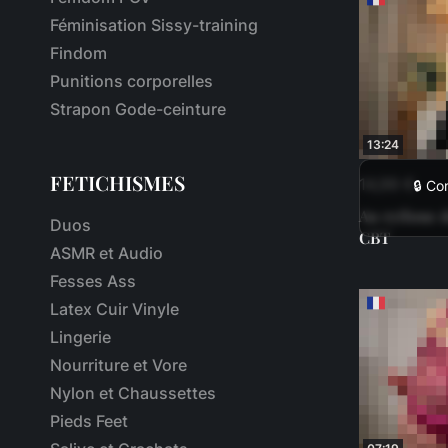
Féminisation Sissy-training
Findom
Punitions corporelles
Strapon Gode-ceinture
13:24
FETICHISMES
14,99 €
🔒 Co
Au rythme d
Duos
CBT
ASMR et Audio
Fesses Ass
Latex Cuir Vinyle
Lingerie
Nourriture et Vore
Nylon et Chaussettes
Pieds Feet