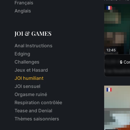
Français
Anglais
JOI & GAMES
Anal Instructions
12:45
Edging
13,99 €
Challenges
🔒 Co
Jeux et Hasard
Une branlet
JOI humiliant
JOI sensuel
Orgasme ruiné
Respiration contrôlée
Tease and Denial
Thèmes saisonniers