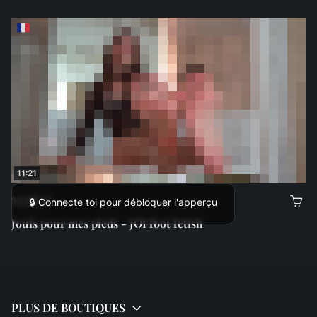
11:21
13,99 €
🔒 Connecte toi pour débloquer l'apperçu
Jouis pour mes pieds - JOI foot fetish