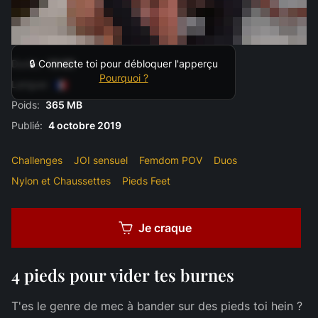
Durée:
13:00
🔒 Connecte toi pour débloquer l'apperçu
Pourquoi ?
Langue:
Poids:
365 MB
Publié:
4 octobre 2019
Challenges
JOI sensuel
Femdom POV
Duos
Nylon et Chaussettes
Pieds Feet
Je craque
4 pieds pour vider tes burnes
T'es le genre de mec à bander sur des pieds toi hein ?