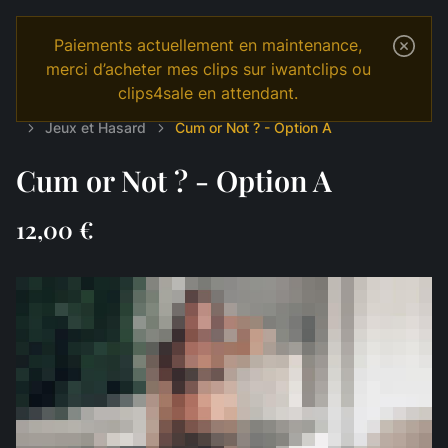
Paiements actuellement en maintenance,
merci d’acheter mes clips sur iwantclips ou
clips4sale en attendant.
Temple
Shop
English
JOI & GAMES
Jeux et Hasard
Cum or Not ? - Option A
Cum or Not ? - Option A
12,00 €