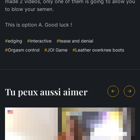
made 2 videos, only one of them is going to allow you
to blow your semen.
This is option A. Good luck !
#
edging
#
interactive
#
tease and denial
#
Orgasm control
#
JOI Game
#
Leather overknee boots
Tu peux aussi aimer