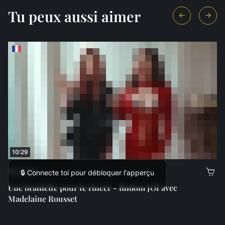
Tu peux aussi aimer
10:29
12,00 €
🔒 Connecte toi pour débloquer l'apperçu
Une branlette pour te rincer - findom JOI avec
Madelaine Rousset