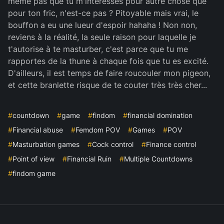
même pas que tu m'intéresses pour autre chose que
pour ton fric, n'est-ce pas ? Pitoyable mais vrai, le
bouffon a eu une lueur d'espoir hahaha ! Non non,
reviens à la réalité, la seule raison pour laquelle je
t'autorise à te masturber, c'est parce que tu me
rapportes de la thune à chaque fois que tu es excité.
D'ailleurs, il est temps de faire roucouler mon pigeon,
et cette branlette risque de te couter très très cher...
#
countdown
#
game
#
findom
#
financial domination
#
Financial abuse
#
Femdom POV
#
Games
#
POV
#
Masturbation games
#
Cock control
#
Finance control
#
Point of view
#
Financial Ruin
#
Multiple Countdowns
#
findom game