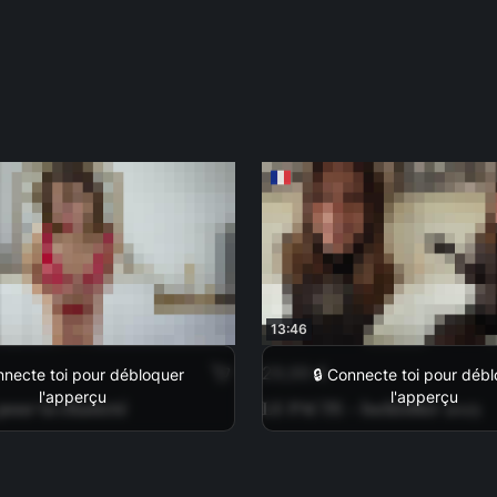
13:46
29,99 €
nnecte toi pour débloquer
🔒 Connecte toi pour déb
l'apperçu
l'apperçu
pour ta chasteté
LE PACTE - locktober 2025