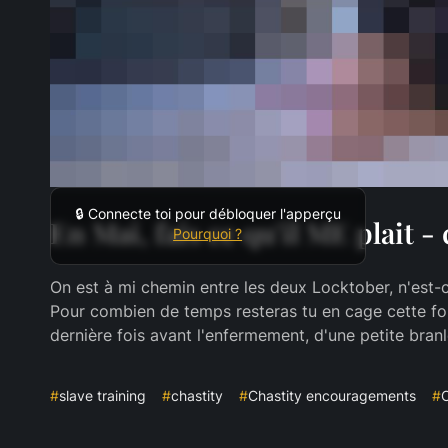
🔒 Connecte toi pour débloquer l'apperçu
En Mai, fais ce qu'il ME plait -
Pourquoi ?
On est à mi chemin entre les deux Locktober, n'est-ce
Pour combien de temps resteras tu en cage cette fois
dernière fois avant l'enfermement, d'une petite branl
#
slave training
#
chastity
#
Chastity encouragements
#
C