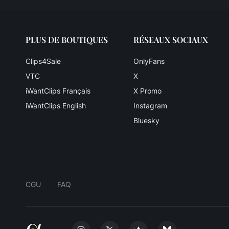
PLUS DE BOUTIQUES
RÉSEAUX SOCIAUX
Clips4Sale
OnlyFans
VTC
X
iWantClips Français
X Promo
iWantClips English
Instagram
Bluesky
CGU
FAQ