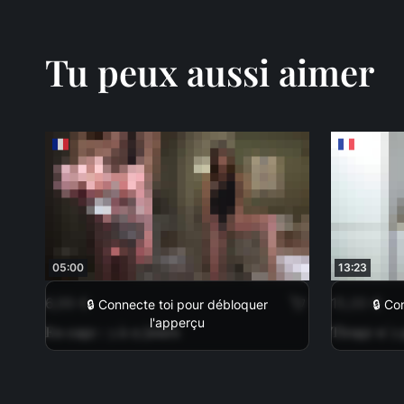
Tu peux aussi aimer
05:00
13:23
6,99 €
15,00 €
🔒 Connecte toi pour débloquer
🔒 Co
l'apperçu
En cage : 3 à 15 jours
Tirage n°2 