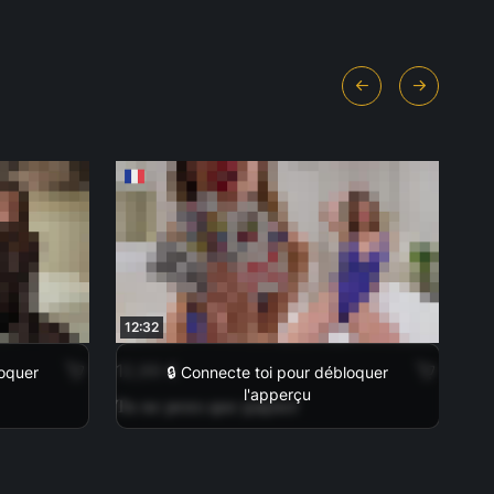
12:32
10
12,99 €
13,
loquer
🔒 Connecte toi pour débloquer
l'apperçu
Tu ne peux que gagner
Tea