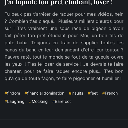
J'ai liquidé ton prêt étudiant, loser !
Tu peux pas t'arrêter de raquer pour mes vidéos, hein
? Combien t'as claqué... Plusieurs milliers d'euros pour
sur ! T'es vraiment une sous race de pigeon d'avoir
fait péter ton prêt étudiant pour Moi, un bon fils de
pute haha. Toujours en train de supplier toutes les
nanas du bahu en leur demandant d'être leur toutou ?
Pauvre raté, tout le monde se fout de ta gueule ouvre
les yeux ! T'es le loser de service ! Je devrais te faire
chanter, pour te faire raquer encore plus... T'es bon
#
findom
#
financial domination
#
insults
#
feet
#
French
#
Laughing
#
Mocking
#
Barefoot