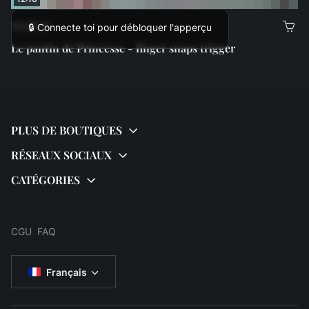
14,99 €
🔒 Connecte toi pour débloquer l'apperçu
Le pantin de Princesse - finger snaps trigger
CGU
FAQ
Français