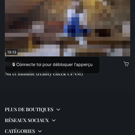
15:12
16,00 €
🔒 Connecte toi pour débloquer l'apperçu
Nu et humilié (reality check CFNM)