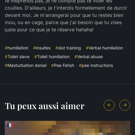
te méprends pas, je ne compte pas te vider les
couilles. D'ailleurs, je t'interdis formellement de durcir
devant moi. Je m'arrangerai pour que tu restes bien
mou, ou en cage, parce que j'ai besoin que tu vises
juste pour ce que je te réserve hahaha!
#
humiliation
#
insultes
#
slut training
#
Verbal humiliation
#
Toilet slave
#
Toilet humiliation
#
Verbal abuse
#
Masturbation denial
#
Pee Fetish
#
pee instructions
Tu peux aussi aimer