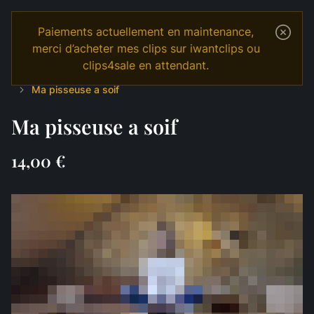
Paiements actuellement en maintenance,
merci d’acheter mes clips sur iwantclips ou
clips4sale en attendant.
Temple
Shop
Français
HUMILIATION
Insultes
Ma pisseuse a soif
Ma pisseuse a soif
14,00 €