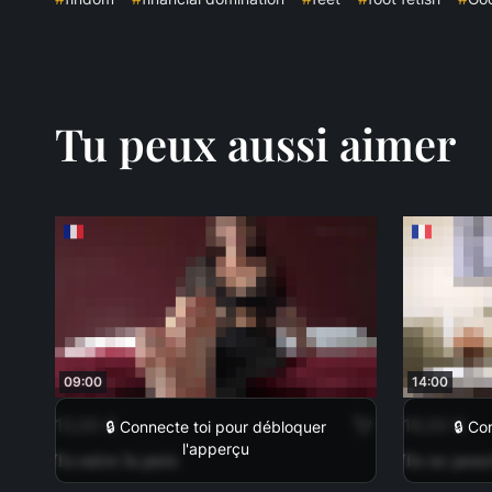
Tu peux aussi aimer
09:00
14:00
13,00 €
19,00 €
🔒 Connecte toi pour débloquer
🔒 Co
l'apperçu
Ta mère la pute
Tu ne pour