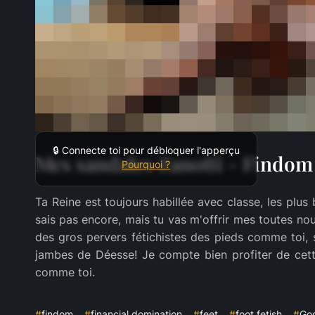
🔒 Connecte toi pour débloquer l'apperçu
Mes sandales Zanotti - Findom
Pourquoi ?
Ta Reine est toujours habillée avec classe, les plu
sais pas encore, mais tu vas m'offrir mes toutes no
des gros pervers fétichistes des pieds comme toi, s
jambes de Déesse! Je compte bien profiter de cette
#
findom
#
financial domination
#
feet
#
foot fetish
#
Go