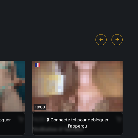
10:00
14
14,00 €
17,
loquer
🔒 Connecte toi pour débloquer
l'apperçu
Meditation & Sacrifice
Man