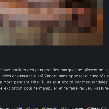
s beaux souliers des plus grandes marques se glissent sous 
uvelles chaussures d'été Zanotti sans opposer aucune rési
urtout pendant l'été! Tu es tout excité par mes sandales 
 excitation pour te manipuler et te faire raquer. Rassure
ddess worship
#
Shoes
#
Sandals
#
Manupilation
#
Tribute Gift