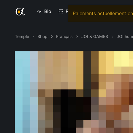
Bio
Photos
Vidéos
Vi
Paiements actuellement en 
Temple
Shop
Français
JOI & GAMES
JOI humi