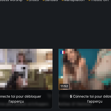
11:52
1 000,00 €
nnecte toi pour débloquer
🔒 Connecte toi pour déb
l'apperçu
l'apperçu
ras plus jamais m'échapper.
Intime & Onéreux