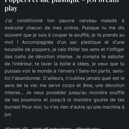
play
J'ai conditionné ton pauvre cerveau malade à
exécuter chacun de mes ordres. Puisque tu me dis
souvent que je suis à couper le souffle, je te prends au
mot ! Accompagnée d'un sac plastique et d'une
bouteille de poppers, je vais titiller tes sens et t'infliger
des rushs de dévotion intense. Je compte te saboter
de l’intérieur, te laver la boite à idées, je veux que tu
puisses voir le monde à l'envers ! Sens-toi partir, sens-
toi t'abandonner. D'ailleurs, n'oublies jamais quel est le
sens de ta vie: me servir corps et âme, une dévotion
intense... Je veux posséder jusqu'au moindre souffle
de tes poumons et jusqu'à la moindre goutte de tes
burnes! Pour moi, tu n'es rien d'autre qu'une machine à
jus.
#
French JOI
#
jerk off instructions
#
Breath play