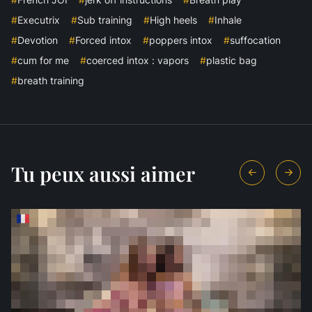
#
Executrix
#
Sub training
#
High heels
#
Inhale
#
Devotion
#
Forced intox
#
poppers intox
#
suffocation
#
cum for me
#
coerced intox : vapors
#
plastic bag
#
breath training
Tu peux aussi aimer