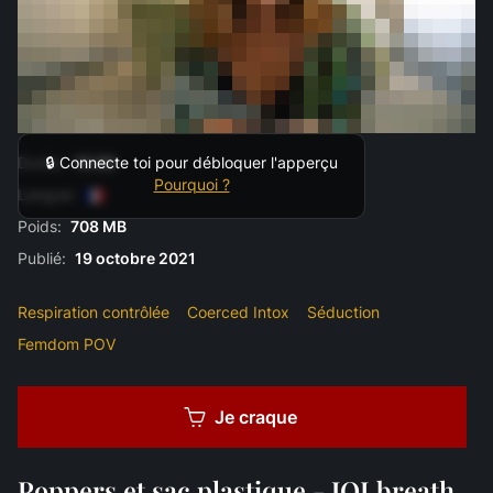
Durée:
15:00
🔒 Connecte toi pour débloquer l'apperçu
Pourquoi ?
Langue:
Poids:
708 MB
Publié:
19 octobre 2021
Respiration contrôlée
Coerced Intox
Séduction
Femdom POV
Je craque
Poppers et sac plastique - JOI breath