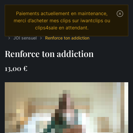
Paiements actuellement en maintenance,
merci d’acheter mes clips sur iwantclips ou
clips4sale en attendant.
Temple
Shop
Français
JOI & GAMES
JOI sensuel
Renforce ton addiction
Renforce ton addiction
13,00 €