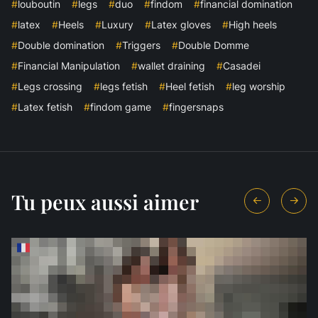
#
louboutin
#
legs
#
duo
#
findom
#
financial domination
#
latex
#
Heels
#
Luxury
#
Latex gloves
#
High heels
#
Double domination
#
Triggers
#
Double Domme
#
Financial Manipulation
#
wallet draining
#
Casadei
#
Legs crossing
#
legs fetish
#
Heel fetish
#
leg worship
#
Latex fetish
#
findom game
#
fingersnaps
Tu peux aussi aimer