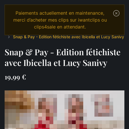
Paiements actuellement en maintenance,
merci d’acheter mes clips sur iwantclips ou
clips4sale en attendant.
Temple
Shop
Français
DOMINATION
Findom
Snap & Pay - Edition fétichiste avec Ibicella et Lucy Sanivy
Snap & Pay - Edition fétichiste
avec Ibicella et Lucy Sanivy
19,99 €