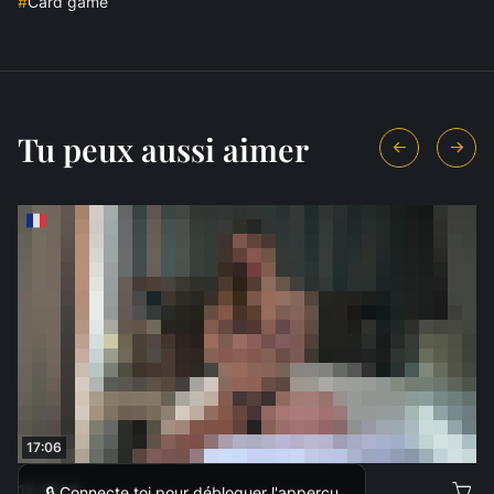
#
Card game
Tu peux aussi aimer
17:06
19,99 €
🔒 Connecte toi pour débloquer l'apperçu