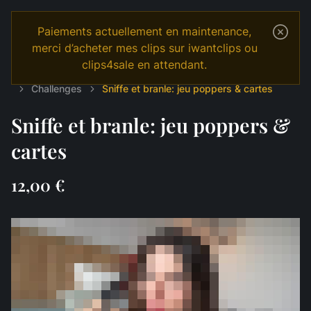
Paiements actuellement en maintenance,
merci d’acheter mes clips sur iwantclips ou
clips4sale en attendant.
Temple
Shop
Français
JOI & GAMES
Challenges
Sniffe et branle: jeu poppers & cartes
Sniffe et branle: jeu poppers &
cartes
12,00 €