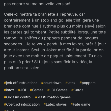
pas encore vu ma nouvelle version!
Celle-ci mettra ta branlette à l'épreuve, car
contrairement à un stop and go, elle t'infligera une
branlette continue à rythme plus ou moins élevé selon
les cartes qui tombent. Petite subtilité, lorsqu'une tête
tombe : tu sniffes du poppers pendant de longues
secondes... Je te veux pendu à mes lèvres, prêt à jouir
à tout instant. Seul un Joker met fin à la partie, or on
joue avec une moitié de paquet uniquement. Tu n'as
plus qu'à prier ! Si tu jouis sans finir la vidéo, la
punition sera salée...
#
jerk off instructions
#
countdown
#
latex
#
poppers
#
intox
#
JOI
#
Games
#
JOI Games
#
Cards
#
Orgasm control
#
Masturbation games
#
Coerced intoxication
#
Latex gloves
#
Fate game