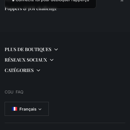
Poppers & JOI challenge
CGU
FAQ
Français