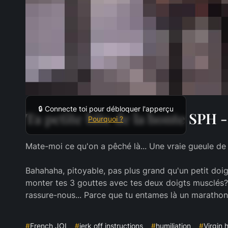
🔒 Connecte toi pour débloquer l'apperçu
Ta petite bite de la honte SPH 
Pourquoi ?
Mate-moi ce qu'on a pêché là... Une vraie gueule de lo
Bahahaha, pitoyable, pas plus grand qu'un petit doig
monter tes 3 gouttes avec tes deux doigts musclés? Tu
rassure-nous... Parce que tu entames là un marathon 
#
French JOI
#
jerk off instructions
#
humiliation
#
Virgin 