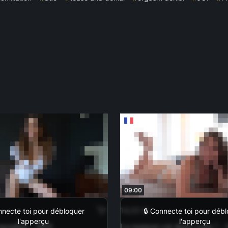
09:00
14,00 €
nnecte toi pour débloquer
🔒 Connecte toi pour déb
l'apperçu
l'apperçu
 membré - SPH
La rumeur est donc vraie ! -