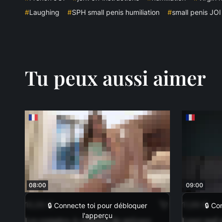
#
Laughing
#
SPH small penis humiliation
#
small penis JOI
Tu peux aussi aimer
08:00
09:00
10,00 €
11,99 €
🔒 Connecte toi pour débloquer
🔒 Co
l'apperçu
Les comptes-à-rebours du précoce
Loser mal