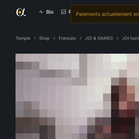
Bio
Photos
Vidéos
Vi
Paiements actuellement en 
Temple
Shop
Français
JOI & GAMES
JOI humi