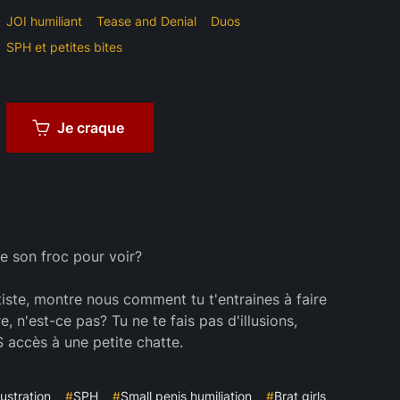
JOI humiliant
Tease and Denial
Duos
SPH et petites bites
Je craque
se son froc pour voir?
tiste, montre nous comment tu t'entraines à faire
 n'est-ce pas? Tu ne te fais pas d'illusions,
S accès à une petite chatte.
ustration
#
SPH
#
Small penis humiliation
#
Brat girls