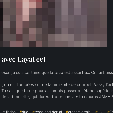
- avec LayaFeet
ser, je suis certaine que la teub est assortie... On lui bais
t, on est tombées sur de la mini-bite de compet! Vas-y l'ar
 sais que tu ne pourras jamais passer à l'étape supérieure,
de la branlette, qui durera toute une vie: tu n'auras JAMAI
humiliation
#
duo
#
tease and denial
#
orgasm denial
#
JOI
#
Fr