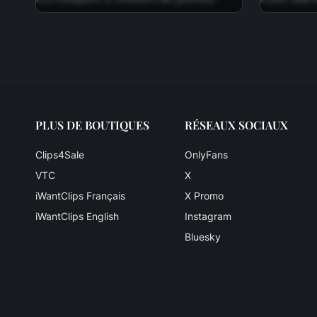
PLUS DE BOUTIQUES
RÉSEAUX SOCIAUX
Clips4Sale
OnlyFans
VTC
X
iWantClips Français
X Promo
iWantClips English
Instagram
Bluesky