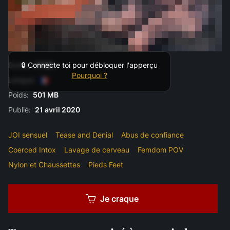
Durée:
17:00
🔒 Connecte toi pour débloquer l'apperçu
Pourquoi ?
Langue:
Poids:
501 MB
Publié:
21 avril 2020
JOI sensuel
Tease and Denial
Abus de confiance
Coerced Intox
Lavage de cerveau
Femdom POV
Nylon et Chaussettes
Pieds Feet
Je craque