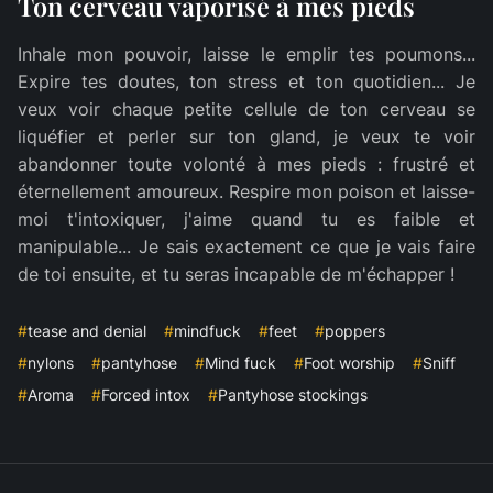
Ton cerveau vaporisé à mes pieds
Inhale mon pouvoir, laisse le emplir tes poumons...
Expire tes doutes, ton stress et ton quotidien... Je
veux voir chaque petite cellule de ton cerveau se
liquéfier et perler sur ton gland, je veux te voir
abandonner toute volonté à mes pieds : frustré et
éternellement amoureux. Respire mon poison et laisse-
moi t'intoxiquer, j'aime quand tu es faible et
manipulable... Je sais exactement ce que je vais faire
de toi ensuite, et tu seras incapable de m'échapper !
#
tease and denial
#
mindfuck
#
feet
#
poppers
#
nylons
#
pantyhose
#
Mind fuck
#
Foot worship
#
Sniff
#
Aroma
#
Forced intox
#
Pantyhose stockings