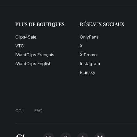
PLUS DE BOUTIQUES
RÉSEAUX SOCIAUX
Clips4Sale
OnlyFans
VTC
X
iWantClips Français
X Promo
iWantClips English
Instagram
Bluesky
CGU
FAQ