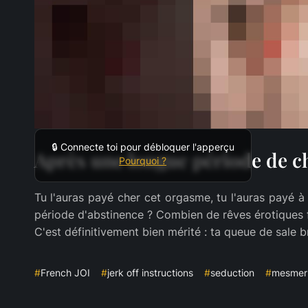
🔒 Connecte toi pour débloquer l'apperçu
Après une longue période de ch
Pourquoi ?
Tu l'auras payé cher cet orgasme, tu l'auras payé à
période d'abstinence ? Combien de rêves érotiques f
C'est définitivement bien mérité : ta queue de sale br
#
French JOI
#
jerk off instructions
#
seduction
#
mesmer