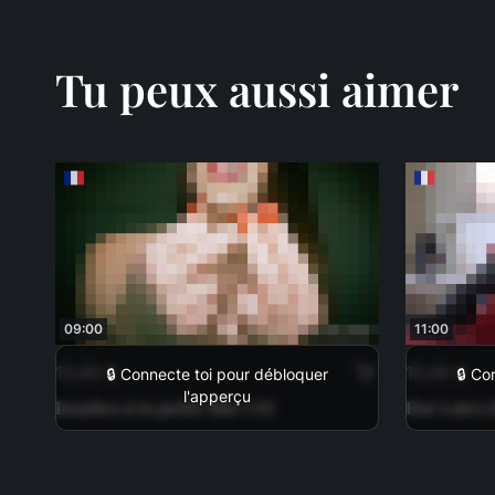
Tu peux aussi aimer
09:00
11:00
13,00 €
15,00 €
🔒 Connecte toi pour débloquer
🔒 Co
l'apperçu
Insultes à ta petite bite CEI
Hot Latex 