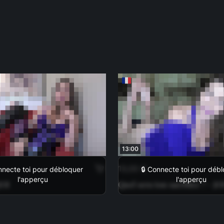
13:00
13,00 €
nnecte toi pour débloquer
🔒 Connecte toi pour déb
l'apperçu
l'apperçu
JOI
Quel sera ton sacrifice ? - JO