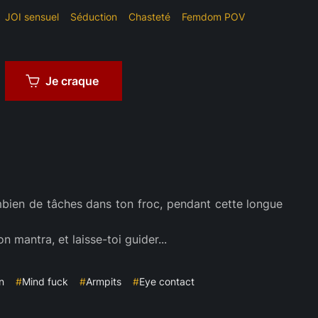
JOI sensuel
Séduction
Chasteté
Femdom POV
Je craque
ombien de tâches dans ton froc, pendant cette longue
 mantra, et laisse-toi guider...
n
#
Mind fuck
#
Armpits
#
Eye contact