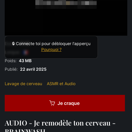
Durée:
11:13
🔒 Connecte toi pour débloquer l'apperçu
Pourquoi ?
Langue:
Poids:
43 MB
Publié:
22 avril 2025
Lavage de cerveau
ASMR et Audio
Je craque
AUDIO - Je remodèle ton cerveau -
BRAINWASH