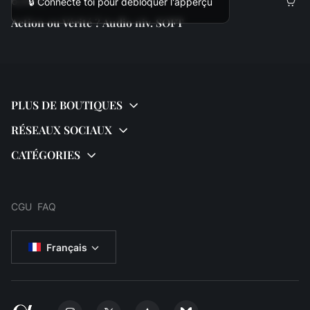
6,00 €
🔒 Connecte toi pour débloquer l'apperçu
Action ou Vérité ? Audio niv. SOFT
CGU
FAQ
Français