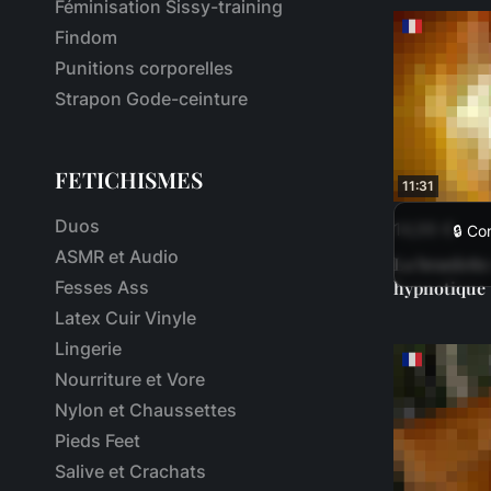
Féminisation Sissy-training
Findom
Punitions corporelles
Strapon Gode-ceinture
FETICHISMES
11:31
Duos
14,99 €
🔒 Co
ASMR et Audio
La branlette
Fesses Ass
hypnotique
Latex Cuir Vinyle
Lingerie
Nourriture et Vore
Nylon et Chaussettes
Pieds Feet
Salive et Crachats