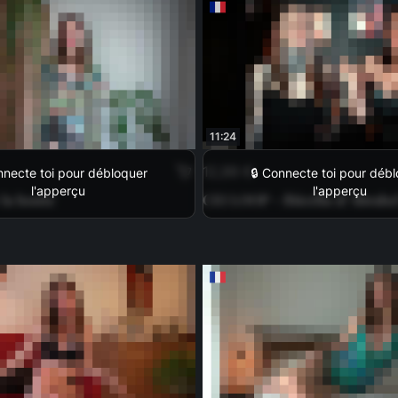
11:24
12,99 €
nnecte toi pour débloquer
🔒 Connecte toi pour déb
l'apperçu
l'apperçu
 la honte
CEI LOOP - Ibicella & Abrahe