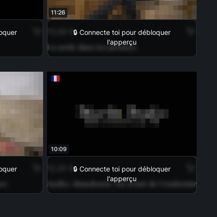
11:26
13,99 €
loquer
🔒 Connecte toi pour débloquer
l'apperçu
La seule dans tes pensées
10:09
12,00 €
loquer
🔒 Connecte toi pour débloquer
l'apperçu
es
Audio: Abandonne-toi avant de t'endormir