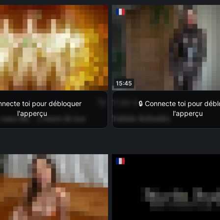
15:45
17,99 €
nnecte toi pour débloquer
🔒 Connecte toi pour déb
l'apperçu
l'apperçu
 sans fin - 3 tours de jeu
Tafiole Refoulée