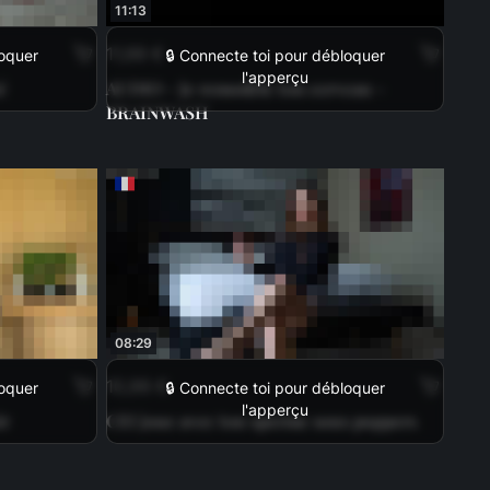
11:13
11,99 €
loquer
🔒 Connecte toi pour débloquer
l'apperçu
é
AUDIO - Je remodèle ton cerveau -
BRAINWASH
08:29
10,99 €
loquer
🔒 Connecte toi pour débloquer
l'apperçu
ir
CEI joue avec ton sperme sous poppers