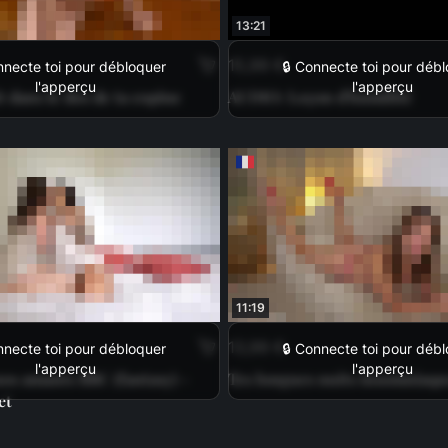
13:21
15,99 €
nnecte toi pour débloquer
🔒 Connecte toi pour déb
l'apperçu
l'apperçu
t dans le dos de ta copine
AUDIO: Leçon d'humilité
11:19
13,99 €
nnecte toi pour débloquer
🔒 Connecte toi pour déb
l'apperçu
l'apperçu
os amants BBC (fantasy) -
Tes longues nuits insomniaqu
et