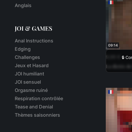
Anglais
JOI & GAMES
Anal Instructions
09:14
Edging
9,99 €
Challenges
🔒 Co
Jeux et Hasard
La dictée de
JOI humiliant
JOI sensuel
Orgasme ruiné
Respiration contrôlée
Tease and Denial
Thèmes saisonniers