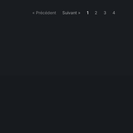
(current)
« Précédent
Suivant »
1
2
3
4