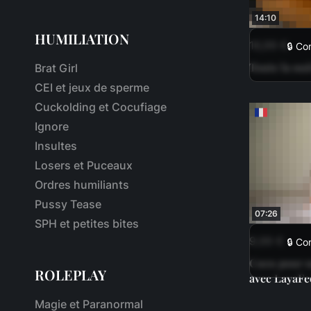
14:10
HUMILIATION
16,99 €
🔒 Co
Toute la nui
Brat Girl
CEI et jeux de sperme
Cuckolding et Cocufiage
Ignore
Insultes
Losers et Puceaux
Ordres humiliants
Pussy Tease
07:26
SPH et petites bites
9,99 €
🔒 Co
Cocu pour n
ROLEPLAY
avec LayaFe
Magie et Paranormal