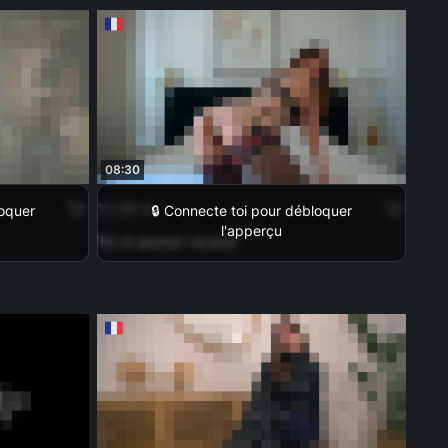
08:30
10,99 €
loquer
🔒 Connecte toi pour débloquer
l'apperçu
Tu es porno-sexuel