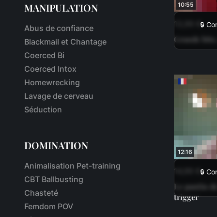
MANIPULATION
10:55
13,99 €
🔒 Co
Abus de confiance
Grande bite,
Blackmail et Chantage
Coerced Bi
Coerced Intox
Homewrecking
Lavage de cerveau
Séduction
DOMINATION
12:16
Animalisation Pet-training
14,99 €
🔒 Co
CBT Ballbusting
Le pantin de
Chasteté
trigger
Femdom POV