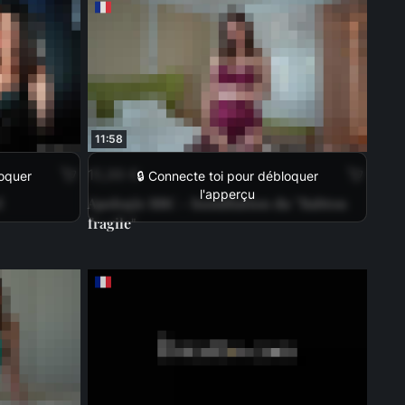
11:58
15,99 €
loquer
🔒 Connecte toi pour débloquer
l'apperçu
l
Apologie BBC - humiliation du "Babtou
fragile"