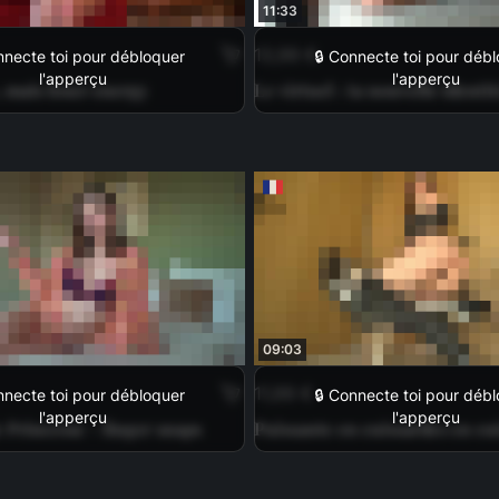
11:33
13,99 €
nnecte toi pour débloquer
🔒 Connecte toi pour déb
l'apperçu
l'apperçu
 mais loser energy
Le virtuel : ta nouvelle identit
09:03
11,99 €
nnecte toi pour débloquer
🔒 Connecte toi pour déb
l'apperçu
l'apperçu
 Princesse - finger snaps
Puissante en cuissardes en cu