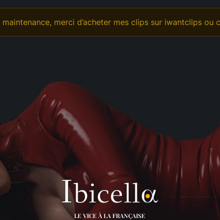
déo Personnalisée
Offrande
OnlyFans
maintenance, merci d’acheter mes clips sur iwantclips ou c
LE VICE À LA FRANÇAISE