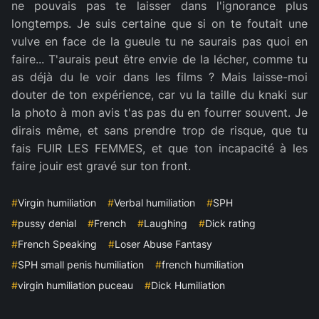
ne pouvais pas te laisser dans l'ignorance plus
longtemps. Je suis certaine que si on te foutait une
vulve en face de la gueule tu ne saurais pas quoi en
faire... T'aurais peut être envie de la lécher, comme tu
as déjà du le voir dans les films ? Mais laisse-moi
douter de ton expérience, car vu la taille du knaki sur
la photo à mon avis t'as pas du en fourrer souvent. Je
dirais même, et sans prendre trop de risque, que tu
fais FUIR LES FEMMES, et que ton incapacité à les
faire jouir est gravé sur ton front.
#
Virgin humiliation
#
Verbal humiliation
#
SPH
#
pussy denial
#
French
#
Laughing
#
Dick rating
#
French Speaking
#
Loser Abuse Fantasy
#
SPH small penis humiliation
#
french humiliation
#
virgin humiliation puceau
#
Dick Humiliation