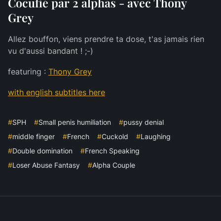
Cocufié par 2 alphas - avec Thony
Grey
Allez bouffon, viens prendre ta dose, t'as jamais rien
vu d'aussi bandant ! ;-)
featuring :
Thony Grey
with english subtitles here
#
SPH
#
Small penis humiliation
#
pussy denial
#
middle finger
#
French
#
Cuckold
#
Laughing
#
Double domination
#
French Speaking
#
Loser Abuse Fantasy
#
Alpha Couple