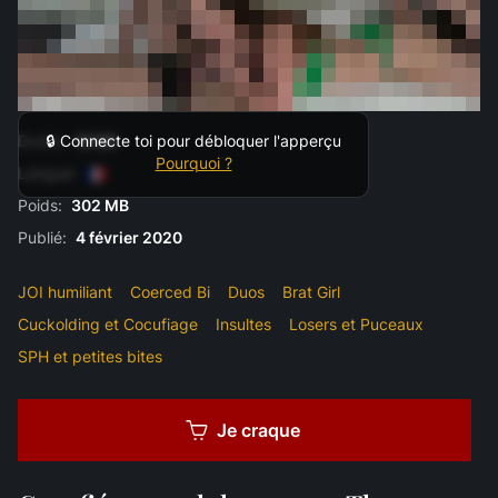
Durée:
10:00
🔒 Connecte toi pour débloquer l'apperçu
Pourquoi ?
Langue:
Poids:
302 MB
Publié:
4 février 2020
JOI humiliant
Coerced Bi
Duos
Brat Girl
Cuckolding et Cocufiage
Insultes
Losers et Puceaux
SPH et petites bites
Je craque