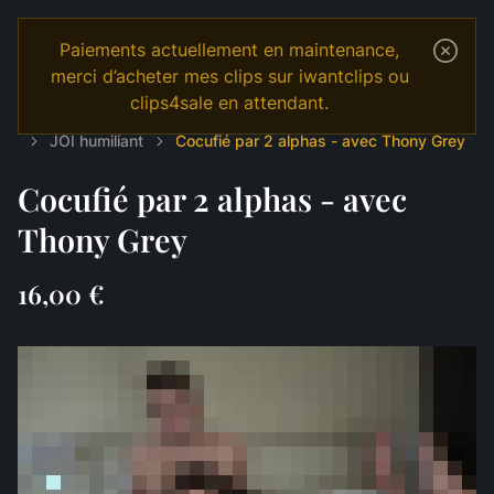
Paiements actuellement en maintenance,
merci d’acheter mes clips sur iwantclips ou
clips4sale en attendant.
Temple
Shop
Français
JOI & GAMES
JOI humiliant
Cocufié par 2 alphas - avec Thony Grey
Cocufié par 2 alphas - avec
Thony Grey
16,00 €