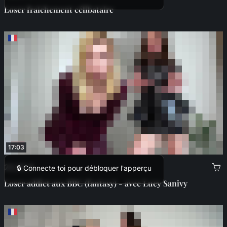
Loser fraichement célibataire
17:03
22,00 €
🔒 Connecte toi pour débloquer l'apperçu
Loser addict aux BBC (fantasy) - avec Lucy Sanivy