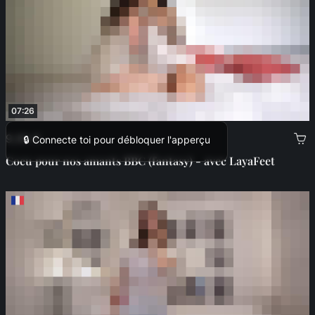
07:26
9,99 €
🔒 Connecte toi pour débloquer l'apperçu
Cocu pour nos amants BBC (fantasy) - avec LayaFeet