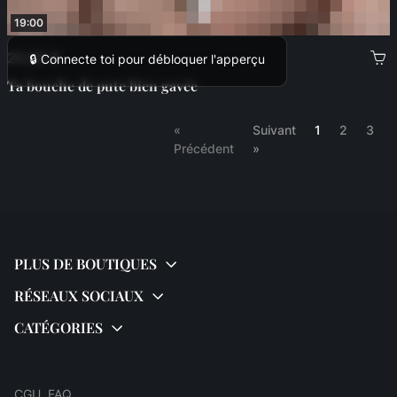
19:00
20,00 €
🔒 Connecte toi pour débloquer l'apperçu
Ta bouche de pute bien gavée
(current)
«
Suivant
1
2
3
Précédent
»
CGU
FAQ