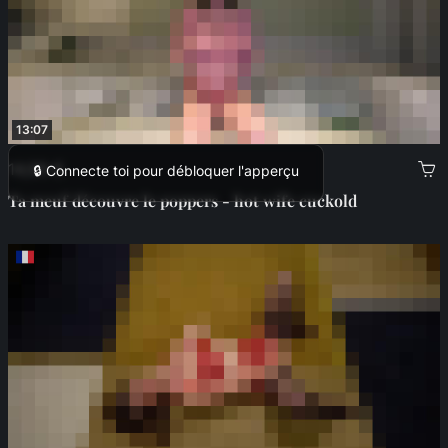
13:07
14,99 €
🔒 Connecte toi pour débloquer l'apperçu
Ta meuf découvre le poppers - hot wife cuckold