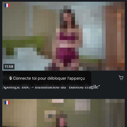
11:58
15,99 €
🔒 Connecte toi pour débloquer l'apperçu
Apologie BBC - humiliation du "Babtou fragile"