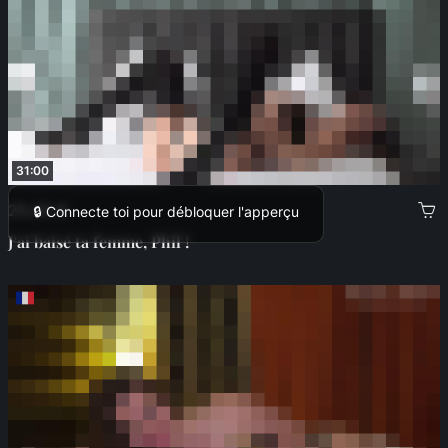
31:00
25,00 €
🔒 Connecte toi pour débloquer l'apperçu
J'ai baisé ta femme, Phil !