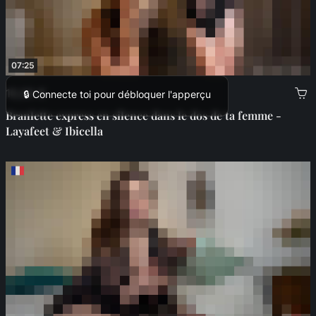
07:25
10,00 €
🔒 Connecte toi pour débloquer l'apperçu
Branlette express en silence dans le dos de ta femme -
Layafeet & Ibicella