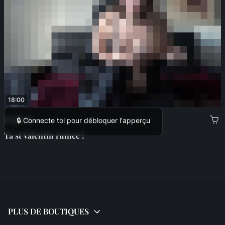
18:00
21,00 €
🔒 Connecte toi pour débloquer l'apperçu
Ta st Valentin ruinee !