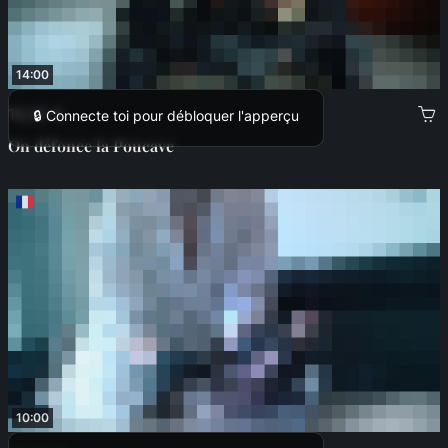
14:00
16,00 €
🔒 Connecte toi pour débloquer l'apperçu
On défonce la Poucave
10:00