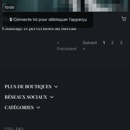
10:00
12,00 €
🔒 Connecte toi pour débloquer l'apperçu
Chantage et perversions au bureau
(current)
«
Suivant
1
2
3
Précédent
»
CGU
FAQ