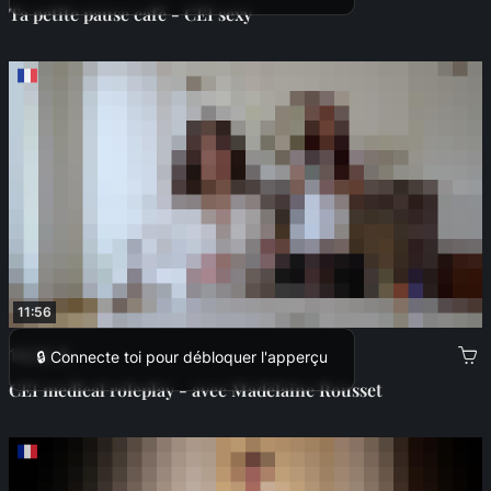
Ta petite pause café - CEI sexy
11:56
14,00 €
🔒 Connecte toi pour débloquer l'apperçu
CEI medical roleplay - avec Madelaine Rousset