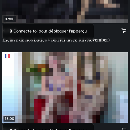
07:00
8,00 €
🔒 Connecte toi pour débloquer l'apperçu
Esclave de nos bottes VOSTFR (avec JulyNovember)
13:00
15,00 €