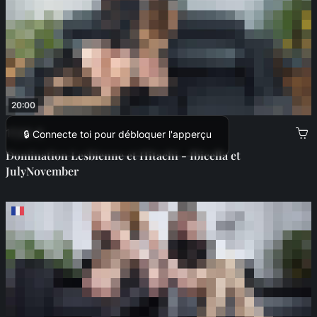
20:00
17,00 €
🔒 Connecte toi pour débloquer l'apperçu
Domination Lesbienne et Hitachi - Ibicella et
JulyNovember