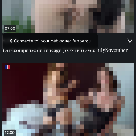
07:00
8,00 €
🔒 Connecte toi pour débloquer l'apperçu
La récompense de l'encagé (VOSTFR) avec JulyNovember
12:00