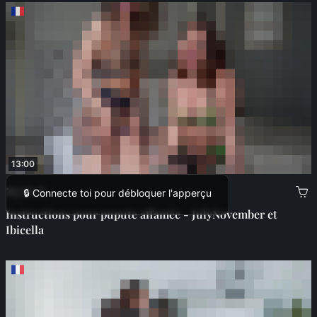
13:00
16,00 €
🔒 Connecte toi pour débloquer l'apperçu
Instructions pour pupute affamée - JulyNovember et
Ibicella