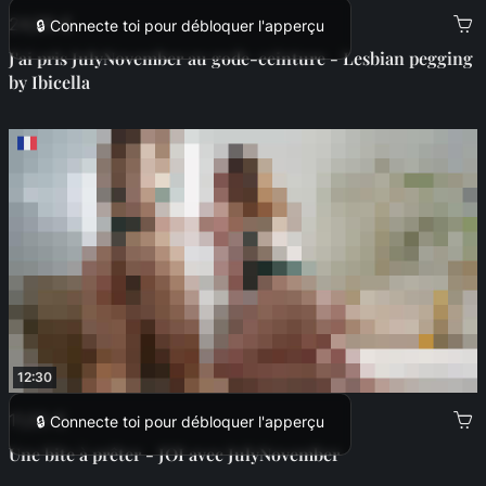
24,99 €
🔒 Connecte toi pour débloquer l'apperçu
J'ai pris JulyNovember au gode-ceinture - Lesbian pegging
by Ibicella
12:30
11,00 €
🔒 Connecte toi pour débloquer l'apperçu
Une bite à prêter - JOI avec JulyNovember