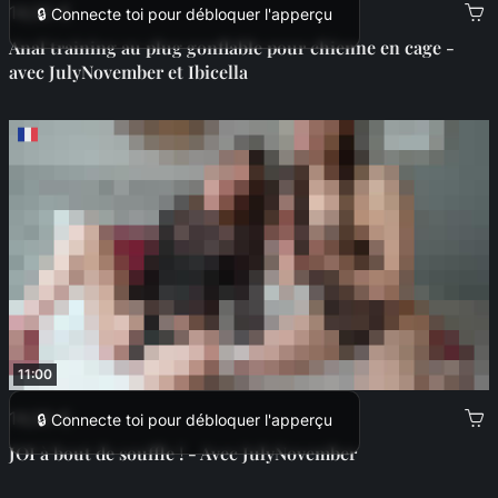
14,00 €
🔒 Connecte toi pour débloquer l'apperçu
Anal training au plug gonflable pour chienne en cage -
avec JulyNovember et Ibicella
11:00
14,00 €
🔒 Connecte toi pour débloquer l'apperçu
JOI à bout de souffle ! - Avec JulyNovember