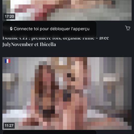
17:20
16,00 €
🔒 Connecte toi pour débloquer l'apperçu
Double CEI : première fois, orgasme ruiné - avec
JulyNovember et Ibicella
11:27