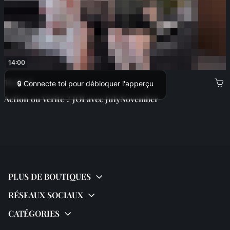
14:00
16,00 €
🔒 Connecte toi pour débloquer l'apperçu
Action ou Vérité ? JOI avec JulyNovember