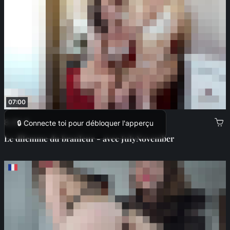
07:00
8,00 €
🔒 Connecte toi pour débloquer l'apperçu
Le dilemme du branleur - avec JulyNovember