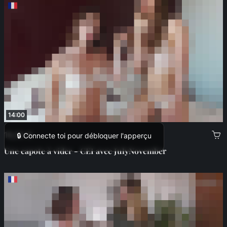
14:00
16,00 €
🔒 Connecte toi pour débloquer l'apperçu
Une capote à vider - CEI avec JulyNovember