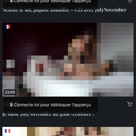
🔒 Connecte toi pour débloquer l'apperçu
Nettoie le sol, pupute assoiffée – CEI avec JulyNovember
23:00
17,00 €
🔒 Connecte toi pour débloquer l'apperçu
Je baise JulyNovember au gode-ceinture !