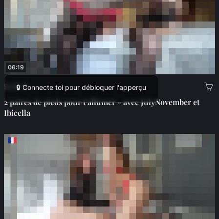
06:19
9,00 €
🔒 Connecte toi pour débloquer l'apperçu
2 paires de pieds pour t'allumer - avec JulyNovember et
Ibicella