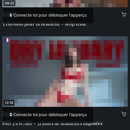
08:22
9,99 €
🔒 Connecte toi pour débloquer l'apperçu
3 chronos pour ta branlette - strip tease
12:18
29,99 €
🔒 Connecte toi pour débloquer l'apperçu
DRY JANUARY - 31 jours de branlettes imposées