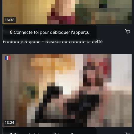
16:38
16,99 €
🔒 Connecte toi pour débloquer l'apperçu
Findom JOI game - Résiste ou cumule ta dette
13:24