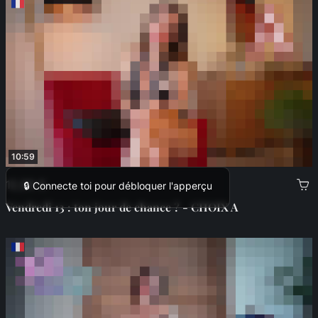
10:59
12,99 €
🔒 Connecte toi pour débloquer l'apperçu
Vendredi 13 : ton jour de chance ? - CHOIX A