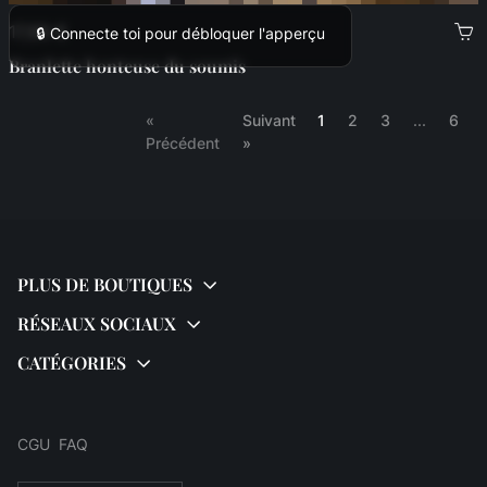
17,99 €
🔒 Connecte toi pour débloquer l'apperçu
Branlette honteuse du soumis
(current)
«
Suivant
1
2
3
...
6
Précédent
»
CGU
FAQ