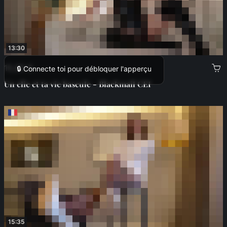
13:30
15,99 €
🔒 Connecte toi pour débloquer l'apperçu
Un clic et ta vie bascule - Blackmail CEI
15:35